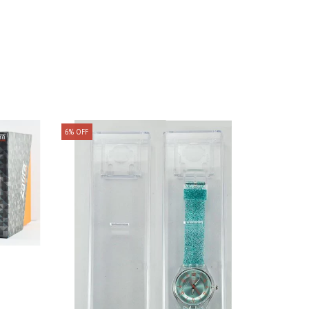
6
%
OFF
9
%
OFF