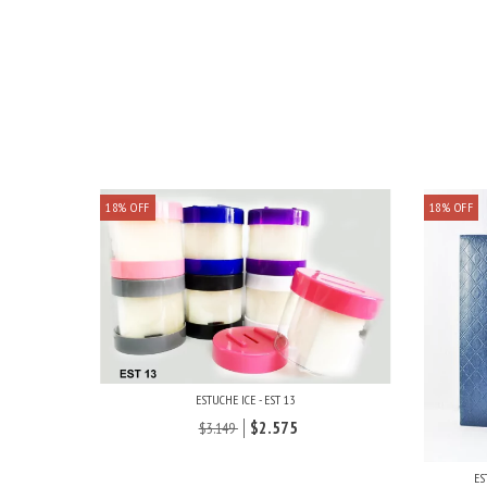
18
%
OFF
18
%
OFF
ESTUCHE ICE - EST 13
$2.575
$3.149
ES