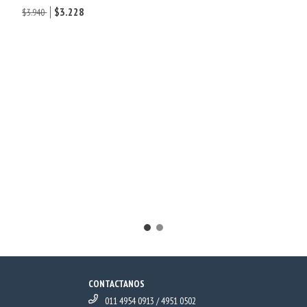
$3.228
$3.940
CONTACTANOS
011 4954 0913 / 4951 0502