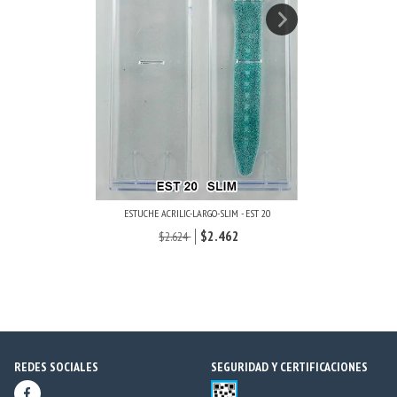
ESTUCHE ACRILIC-LARGO-SLIM - EST 20
E
$2.462
$2.624
REDES SOCIALES
SEGURIDAD Y CERTIFICACIONES