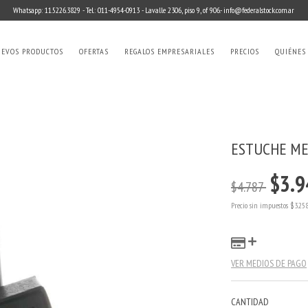
Whatsapp: 11.5226.3829 - Tel.: 011-4954-0913 - Lavalle 2306, piso 9, of 906.-
info@federalstock.com.ar
EVOS PRODUCTOS
OFERTAS
REGALOS EMPRESARIALES
PRECIOS
QUIÉNES
ESTUCHE ME
$3.9
$4.787
Precio sin impuestos
$3.25
VER MEDIOS DE PAGO
CANTIDAD