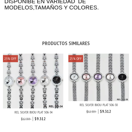
DISPONIBE EN VARIEDAD DE
MODELOS,TAMAÑOS Y COLORES.
PRODUCTOS SIMILARES
25
%
OFF
25
%
OFF
REL SILVER BIJOU PLAT 506-38
$9.312
$12.359
REL SILVER BIJOU PLAT 506-34
$9.312
$12.359