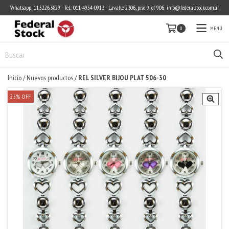
Whatsapp: 11.5226.3829 - Tel.: 011-4954-0913 - Lavalle 2306, piso 9, of 906.-
info@federalstock.com.ar
MENÚ
0
Inicio
/
Nuevos productos
/
REL SILVER BIJOU PLAT 506-30
25
%
OFF