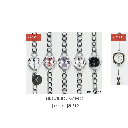
25
%
OFF
25
%
OFF
REL SILVER BIJOU PLAT 506-35
$9.312
$12.359