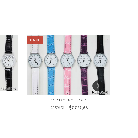
10
%
OFF
25
%
OFF
REL SILVER CUERO D 492-6
$7.742,63
$8.594,31