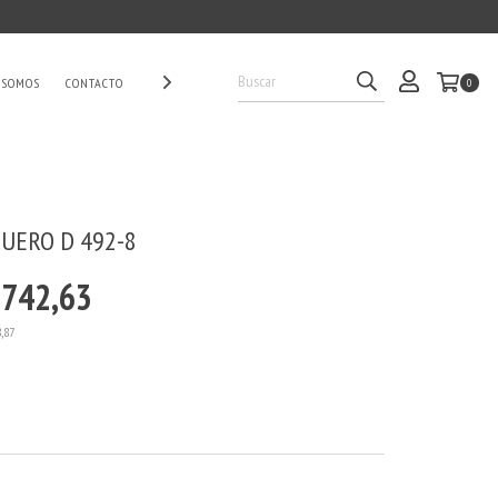
 SOMOS
CONTACTO
0
CUERO D 492-8
.742,63
8,87