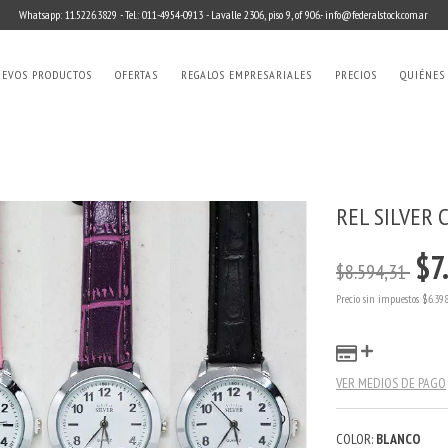
Whatsapp: 11.5226.3829 - Tel.: 011-4954-0913 - Lavalle 2306, piso 9, of 906.-
info@federalstock.com.ar
EVOS PRODUCTOS
OFERTAS
REGALOS EMPRESARIALES
PRECIOS
QUIÉNES
REL SILVER 
$7
$8.594,31
Precio sin impuestos
$6.39
VER MEDIOS DE PAGO
COLOR:
BLANCO