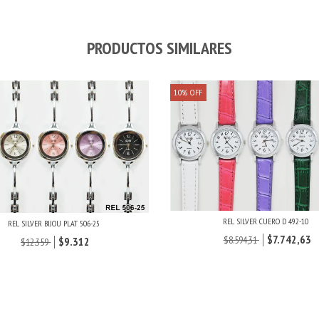
PRODUCTOS SIMILARES
10
%
OFF
REL SILVER CUERO D 492-10
REL SILVER BIJOU PLAT 506-25
$7.742,63
$8.594,31
$9.312
$12.359