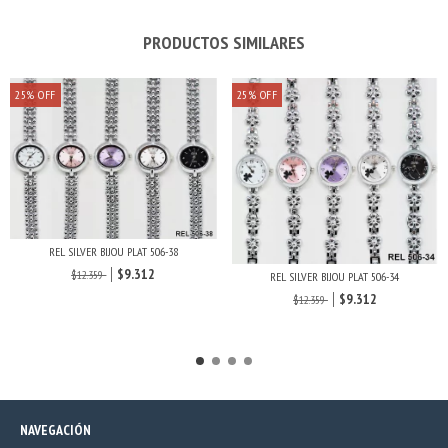
PRODUCTOS SIMILARES
25
%
OFF
25
%
OFF
REL SILVER BIJOU PLAT 506-38
$9.312
$12.359
REL SILVER BIJOU PLAT 506-34
$9.312
$12.359
NAVEGACIÓN