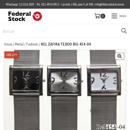
Whatsapp: 11.5226.3829 - Tel.: 011-4954-0913 - Lavalle 2306, piso 9, of 906.-
info@federalstock.com.ar
MENÚ
0
Inicio
/
Metal
/
Fashion
/
REL ZAFIRA TEJIDO BIG 454-04
38
%
OFF