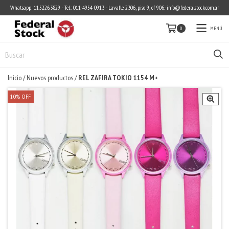
Whatsapp: 11.5226.3829 - Tel.: 011-4954-0913 - Lavalle 2306, piso 9, of 906.-
info@federalstock.com.ar
MENÚ
0
Inicio
/
Nuevos productos
/
REL ZAFIRA TOKIO 1154 M+
10
%
OFF