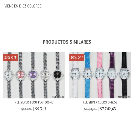
VIENE EN DIEZ COLORES.
PRODUCTOS SIMILARES
25
%
OFF
10
%
OFF
REL SILVER BIJOU PLAT 506-40
REL SILVER CUERO D 492-8
$9.312
$7.742,63
$12.359
$8.594,31