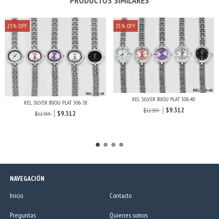
PRODUCTOS SIMILARES
25
%
OFF
25
%
OFF
REL SILVER BIJOU PLAT 506-40
REL SILVER BIJOU PLAT 506-38
$9.312
$12.359
$9.312
$12.359
NAVEGACIÓN
Inicio
Contacto
Preguntas
Quienes somos