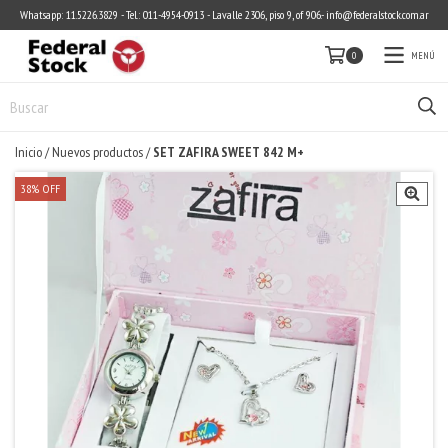
Whatsapp: 11.5226.3829 - Tel.: 011-4954-0913 - Lavalle 2306, piso 9, of 906.-
info@federalstock.com.ar
MENÚ
0
Inicio
/
Nuevos productos
/
SET ZAFIRA SWEET 842 M+
38
%
OFF